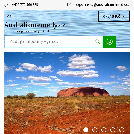
+420 777 766 339
objednavky
@
australianremedy.cz
0 Kč
CZK
0 ks /
Australianremedy.cz
Přírodní doplňky stravy z Austrálie