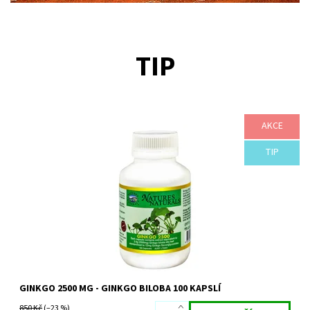
TIP
AKCE
Doplněk stravy Ginkgo 2500 - Ginkgo Biloba 2500 mg - 100 kapslí
Produkt Ginkgo 2500 mg obsahuje vysokou koncentraci Ginkgo
biloby v jedné kapsli.
TIP
Dostupnost:
Skladem
Značka:
Australian Remedy
GINKGO 2500 MG - GINKGO BILOBA 100 KAPSLÍ
850 Kč
(–23 %)