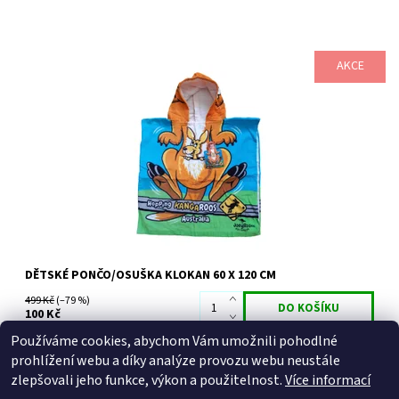
AKCE
Hezká a veselá dětská osuška / pončo s australským motivem -
klokan
Dostupnost:
Skladem
Značka:
Australian Remedy
DĚTSKÉ PONČO/OSUŠKA KLOKAN 60 X 120 CM
499 Kč
(–79 %)
100 Kč
Používáme cookies, abychom Vám umožnili pohodlné
prohlížení webu a díky analýze provozu webu neustále
zlepšovali jeho funkce, výkon a použitelnost.
Více informací