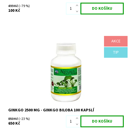
499 Kč
(–79 %)
100 Kč
AKCE
Doplněk stravy Ginkgo 2500 - Ginkgo Biloba 2500 mg - 100 kapslí
Produkt Ginkgo 2500 mg obsahuje vysokou koncentraci Ginkgo
biloby v jedné kapsli.
TIP
Dostupnost:
Skladem
Značka:
Australian Remedy
GINKGO 2500 MG - GINKGO BILOBA 100 KAPSLÍ
850 Kč
(–23 %)
650 Kč