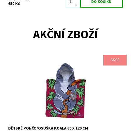
650 Kč
AKČNÍ ZBOŽÍ
AKCE
Hezká a veselá dětská osuška / pončo s australským motivem -
koala
Dostupnost:
Skladem
Značka:
Australian Remedy
DĚTSKÉ PONČO/OSUŠKA KOALA 60 X 120 CM