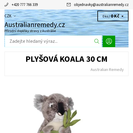
+420 777 766 339
objednavky
@
australianremedy.cz
0 Kč
CZK
0 ks /
Australianremedy.cz
Přírodní doplňky stravy z Austrálie
PLYŠOVÁ KOALA 30 CM
Australian Remedy