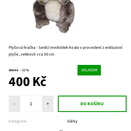
Plyšová hračka - Sedící medvídek Koala v provedení z exkluzivní
plyše, velikosti cca 30 cm.
SKLADEM
800 Kč
–50 %
400 Kč
-
+
Kategorie:
Dárky